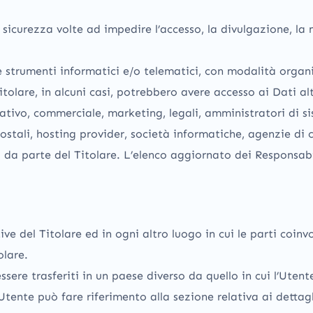
 sicurezza volte ad impedire l’accesso, la divulgazione, la
 strumenti informatici e/o telematici, con modalità organ
 Titolare, in alcuni casi, potrebbero avere accesso ai Dati al
tivo, commerciale, marketing, legali, amministratori di s
ri postali, hosting provider, società informatiche, agenzie 
 da parte del Titolare. L’elenco aggiornato dei Responsabi
ive del Titolare ed in ogni altro luogo in cui le parti coin
olare.
sere trasferiti in un paese diverso da quello in cui l’Utente
Utente può fare riferimento alla sezione relativa ai dettag