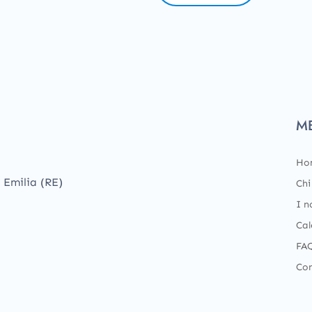
M
Ho
 Emilia (RE)
Chi
I n
Cal
FA
Con