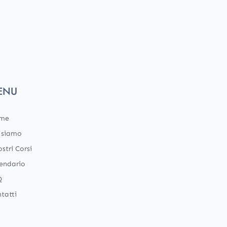
ENU
me
 siamo
ostri Corsi
endario
Q
tatti