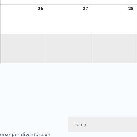
26
27
28
Agosto
Agosto
Agosto
A
25,
26,
27,
2
2026
2026
2026
2
ercorso per diventare un