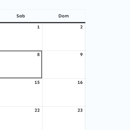
Sab
Dom
sabato
domenica
1
2
Agosto
Agosto
1,
2,
2026
2026
8
9
gosto
Agosto
Agosto
,
8,
9,
026
2026
2026
15
16
gosto
Agosto
Agosto
4,
15,
16,
026
2026
2026
22
23
gosto
Agosto
Agosto
1,
22,
23,
026
2026
2026