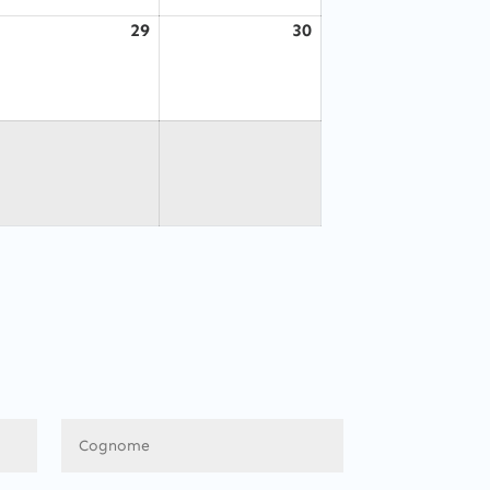
29
30
gosto
Agosto
Agosto
8,
29,
30,
026
2026
2026