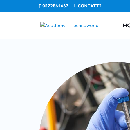
0522861667
CONTATTI
H