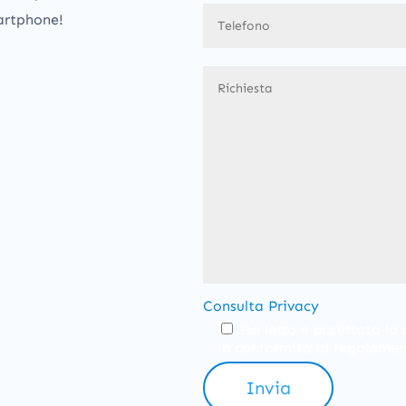
artphone!
Consulta Privacy
Ho letto e accettato la 
in conformità al regolame
Invia