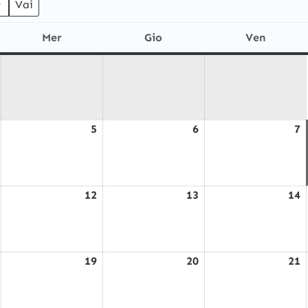
Mer
Gio
Ven
ì
mercoledì
giovedì
venerdì
5
6
7
Agosto
Agosto
Agosto
A
4,
5,
6,
7
2026
2026
2026
2
12
13
14
Agosto
Agosto
Agosto
A
11,
12,
13,
1
2026
2026
2026
2
19
20
21
Agosto
Agosto
Agosto
A
18,
19,
20,
2
2026
2026
2026
2