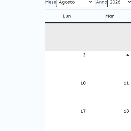
Mese
Anno
Lun
Mar
lunedì
marted
3
4
Agosto
3,
2026
10
11
Agosto
10,
2026
17
18
Agosto
17,
2026