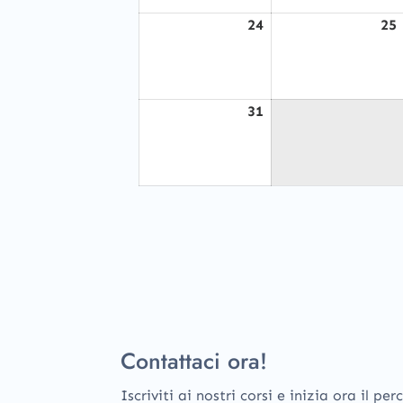
24
25
Agosto
24,
2026
31
Agosto
31,
2026
Contattaci ora!
Iscriviti ai nostri corsi e inizia ora il p